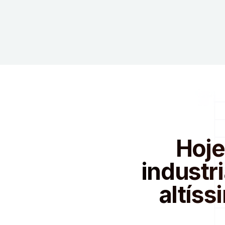
Hoje
industr
altíss