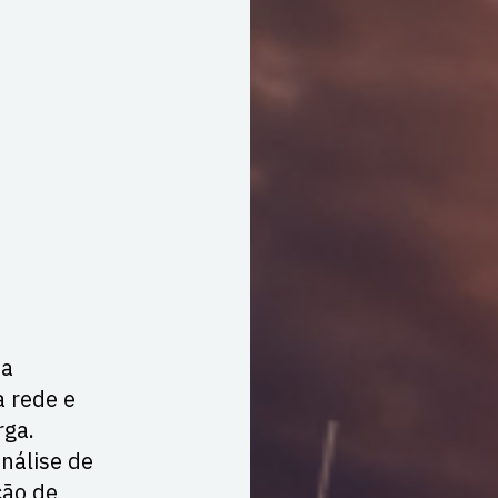
da
a rede e
rga.
nálise de
ção de