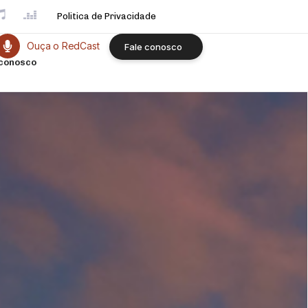
Politica de Privacidade
Ouça o RedCast
F
a
l
e
c
o
n
o
s
c
o
 conosco