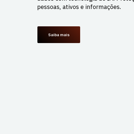
pessoas, ativos e informações.
S
a
i
b
a
m
a
i
s