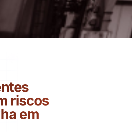
entes
m riscos
inha em