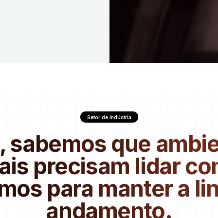
Setor de Indústria
, sabemos que ambi
iais precisam lidar co
imos para manter a l
andamento.