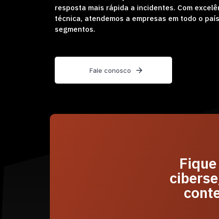
resposta mais rápida a incidentes. Com excel
técnica, atendemos a empresas em todo o país
segmentos.
F
a
l
e
c
o
n
o
s
c
o
Fique
ciberse
cont