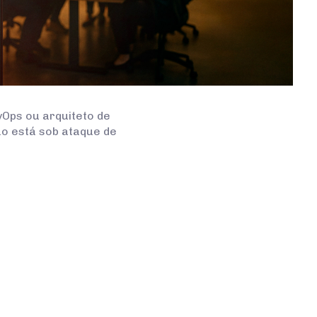
vOps ou arquiteto de
ão está sob ataque de