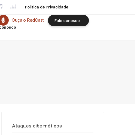
Politica de Privacidade
Ouça o RedCast
F
a
l
e
c
o
n
o
s
c
o
 conosco
Ataques cibernéticos