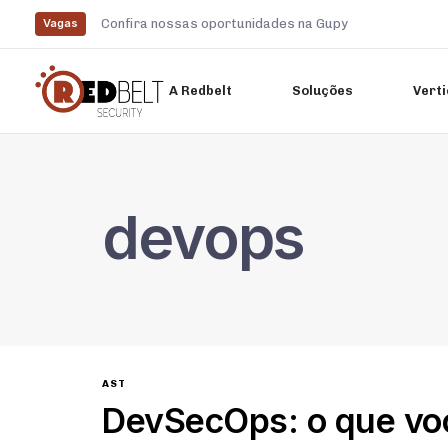
Confira nossas oportunidades na Gupy
Vagas
A Redbelt
Soluções
Verti
Digite e pressione enter
devops
AST
DevSecOps: o que voc