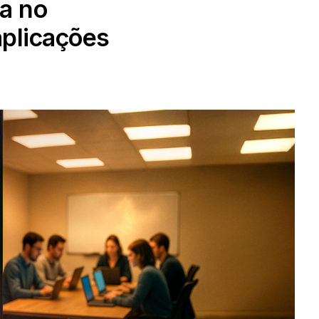
a no
plicações