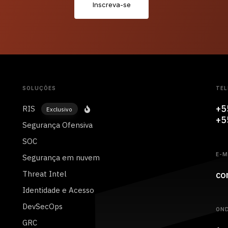
I
n
s
c
r
e
v
a
-
s
e
SOLUÇÕES
TEL
+5
RIS
Exclusivo
+5
Segurança Ofensiva
SOC
E-M
Segurança em nuvem
co
Threat Intel
Identidade e Acesso
DevSecOps
ON
GRC