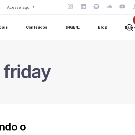
Acesse aqui
cais
Conteúdos
INGENI
Blog
Fale
 friday
ando o