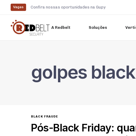
Confira nossas oportunidades na Gupy
Vagas
A Redbelt
Soluções
Verti
Digite e pressione enter
golpes black
BLACK FRAUDE
Pós-Black Friday: qu