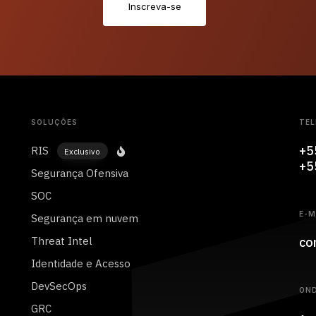
I
n
s
c
r
e
v
a
-
s
e
SOLUÇÕES
TEL
+5
RIS
Exclusivo
+5
Segurança Ofensiva
SOC
E-M
Segurança em nuvem
co
Threat Intel
Identidade e Acesso
DevSecOps
ON
GRC