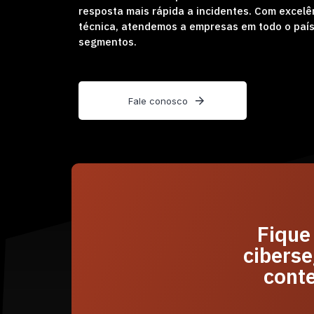
resposta mais rápida a incidentes. Com excel
técnica, atendemos a empresas em todo o país
segmentos.
F
a
l
e
c
o
n
o
s
c
o
Fique
ciberse
cont