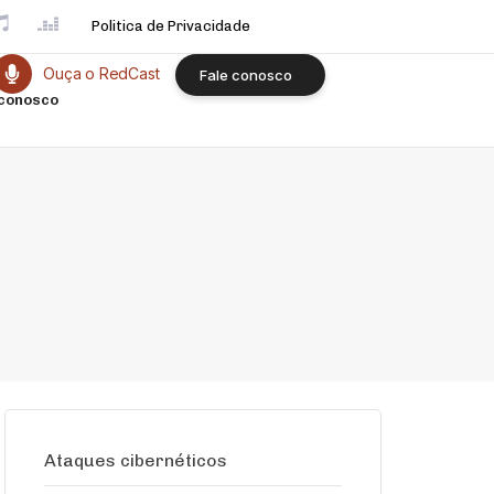
Politica de Privacidade
Ouça o RedCast
F
a
l
e
c
o
n
o
s
c
o
 conosco
Ataques cibernéticos