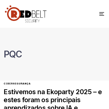
To
na
PQC
CIBERSEGURANÇA
Estivemos na Ekoparty 2025 – e
estes foram os principais
aprendizados sobre IA e