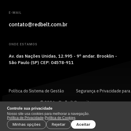
E-MAIL
contato@redbelt.com.br
ONDE ESTAMOS
Av. das Nações Unidas, 12.995 - 9
º andar.
Brooklin -
São Paulo (SP) CEP:
04578-911
Política do Sistema de Gestão
Segurança e Privacidade para
© 2024 - Redbelt Security
Controle sua privacidade
Política de Privacidade
Código de Ética
Nosso site usa cookies para melhorar a navegação.
Política de Privacidade
-
Política de Cookies
Minhas opções
Rejeitar
Aceitar