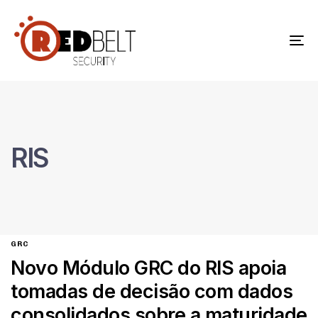
To
na
RIS
GRC
Novo Módulo GRC do RIS apoia
tomadas de decisão com dados
consolidados sobre a maturidade