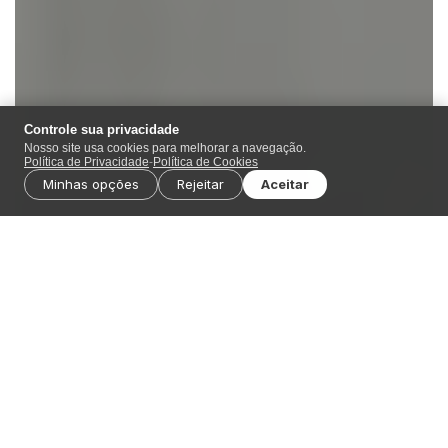
Controle sua privacidade
Nosso site usa cookies para melhorar a navegação.
Política de Privacidade
-
Política de Cookies
Minhas opções
Rejeitar
Aceitar
Você já percebeu como, em poucos anos, saímos de
ataques “artesanais” para um ecossistema de
crime