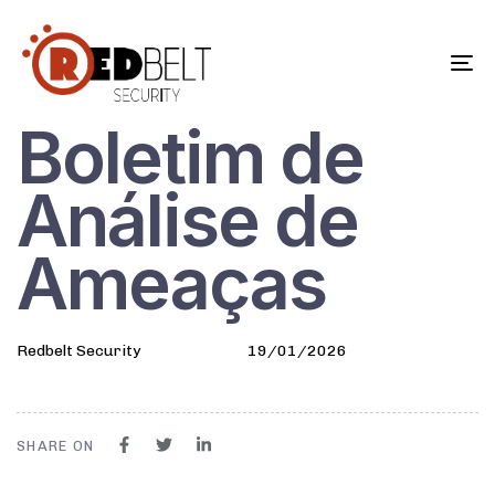
To
na
Boletim de
Author
Published
Published
on:
in:
Análise de
Ameaças
Redbelt Security
19/01/2026
SHARE ON