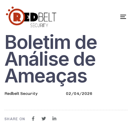
To
na
Boletim de
Author
Published
Published
on:
in:
Análise de
Ameaças
Redbelt Security
02/04/2026
SHARE ON