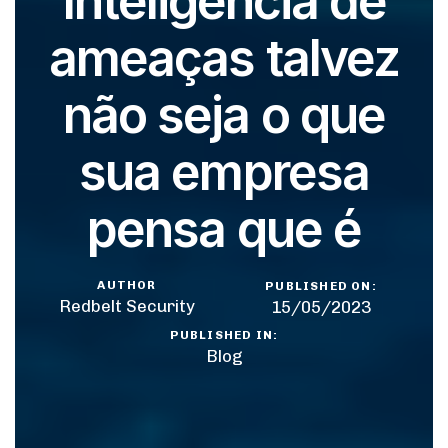
Inteligência de
ameaças talvez
não seja o que
sua empresa
pensa que é
AUTHOR
PUBLISHED ON:
Redbelt Security
15/05/2023
PUBLISHED IN:
Blog