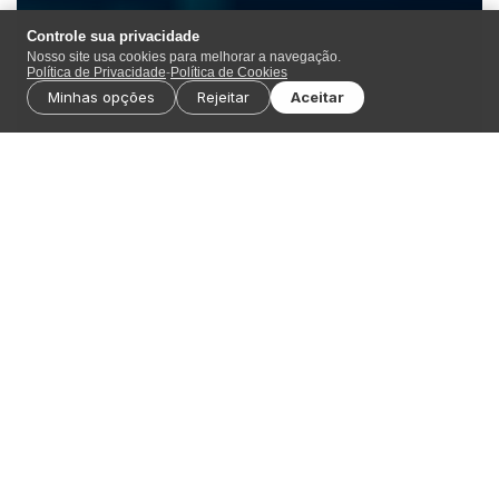
Controle sua privacidade
Nosso site usa cookies para melhorar a navegação.
Política de Privacidade
-
Política de Cookies
Minhas opções
Rejeitar
Aceitar
A maioria das ferramentas que alegam produzir
“inteligência acionável sobre ameaças” está na
verdade produzindo
informações
a respeito de
ameaças. E informações são necessárias para
otimizar o tempo dos analistas. Mas, não são
inteligência.