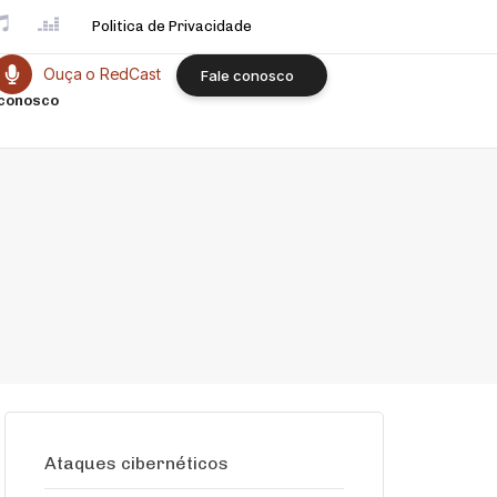
Politica de Privacidade
Ouça o RedCast
F
a
l
e
c
o
n
o
s
c
o
 conosco
Ataques cibernéticos