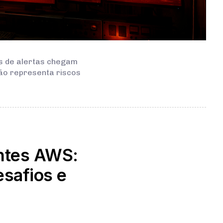
s de alertas chegam
ão representa riscos
ntes AWS:
esafios e