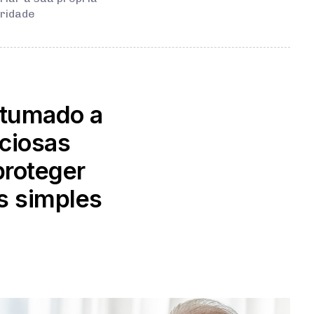
uridade
stumado a
iciosas
proteger
s simples