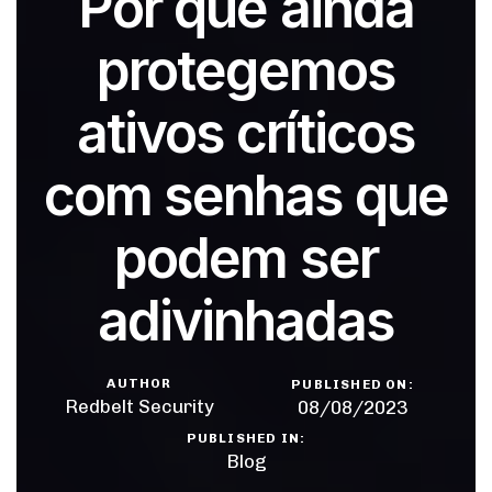
Por que ainda
protegemos
ativos críticos
com senhas que
podem ser
adivinhadas
AUTHOR
PUBLISHED ON:
Redbelt Security
08/08/2023
PUBLISHED IN:
Blog